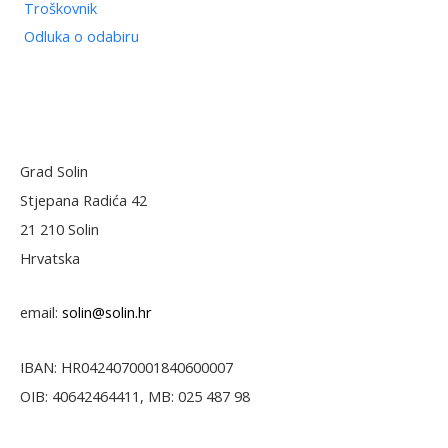
Troškovnik
Odluka o odabiru
Grad Solin
Stjepana Radića 42
21 210 Solin
Hrvatska
email:
solin@solin.hr
IBAN: HR0424070001840600007
OIB: 40642464411, MB: 025 487 98