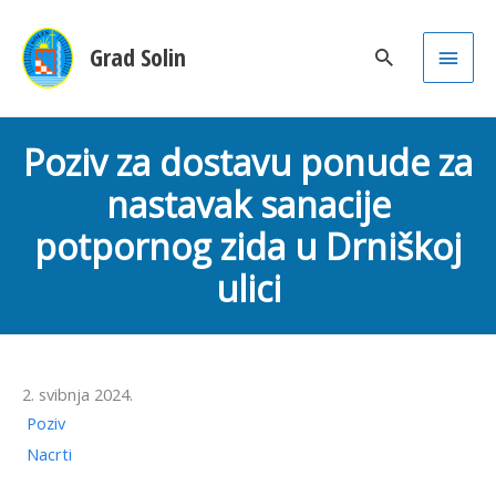
Main
Grad Solin
Men
Poziv za dostavu ponude za
nastavak sanacije
potpornog zida u Drniškoj
ulici
2. svibnja 2024.
Poziv
Nacrti