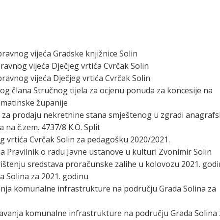
ravnog vijeća Gradske knjižnice Solin
ravnog vijeća Dječjeg vrtića Cvrčak Solin
ravnog vijeća Dječjeg vrtića Cvrčak Solin
og člana Stručnog tijela za ocjenu ponuda za koncesije na
matinske županije
ja za prodaju nekretnine stana smještenog u zgradi anagraf
 na č.zem. 4737/8 K.O. Split
eg vrtića Cvrčak Solin za pedagošku 2020/2021.
a Pravilnik o radu Javne ustanove u kulturi Zvonimir Solin
ištenju sredstava proračunske zalihe u kolovozu 2021. god
a Solina za 2021. godinu
nja komunalne infrastrukture na području Grada Solina za
vanja komunalne infrastrukture na području Grada Solina 