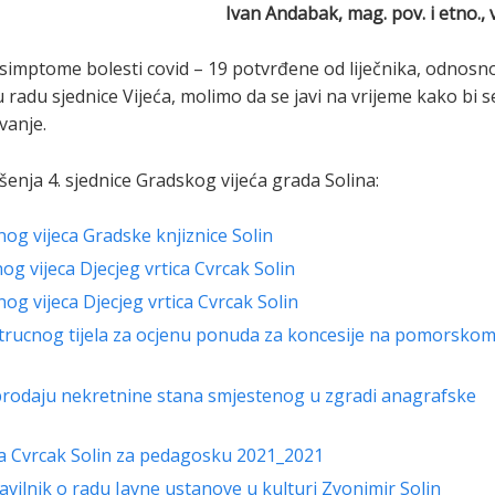
Ivan Andabak, mag. pov. i etno., v
a simptome bolesti covid – 19 potvrđene od liječnika, odnosn
u radu sjednice Vijeća, molimo da se javi na vrijeme kako bi s
vanje.
ešenja 4. sjednice Gradskog vijeća grada Solina:
og vijeca Gradske knjiznice Solin
og vijeca Djecjeg vrtica Cvrcak Solin
og vijeca Djecjeg vrtica Cvrcak Solin
Strucnog tijela za ocjenu ponuda za koncesije na pomorsko
a prodaju nekretnine stana smjestenog u zgradi anagrafske
tica Cvrcak Solin za pedagosku 2021_2021
avilnik o radu Javne ustanove u kulturi Zvonimir Solin