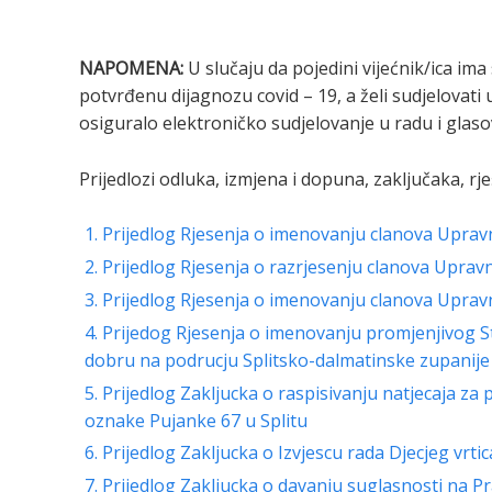
NAPOMENA:
U slučaju da pojedini vijećnik/ica im
potvrđenu dijagnozu covid – 19, a želi sudjelovati 
osiguralo elektroničko sudjelovanje u radu i glaso
Prijedlozi odluka, izmjena i dopuna, zaključaka, rj
1. Prijedlog Rjesenja o imenovanju clanova Upravn
2. Prijedlog Rjesenja o razrjesenju clanova Upravn
3. Prijedlog Rjesenja o imenovanju clanova Upravn
4. Prijedog Rjesenja o imenovanju promjenjivog 
dobru na podrucju Splitsko-dalmatinske zupanije
5. Prijedlog Zakljucka o raspisivanju natjecaja z
oznake Pujanke 67 u Splitu
6. Prijedlog Zakljucka o Izvjescu rada Djecjeg vr
7. Prijedlog Zakljucka o davanju suglasnosti na Pr