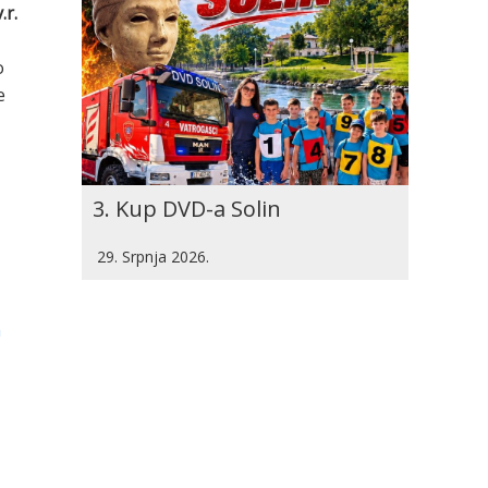
.r.
o
e
3. Kup DVD-a Solin
29. Srpnja 2026.
m