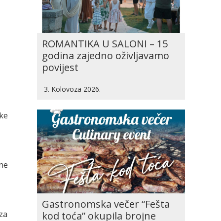
ROMANTIKA U SALONI – 15
godina zajedno oživljavamo
povijest
3. Kolovoza 2026.
ske
ine
Gastronomska večer “Fešta
za
kod toća” okupila brojne