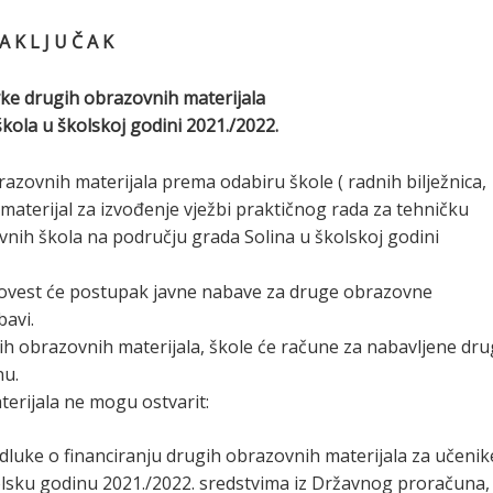
A K L J U Č A K
vke drugih obrazovnih materijala
kola u školskoj godini 2021./2022.
zovnih materijala prema odabiru škole ( radnih bilježnica,
 materijal za izvođenje vježbi praktičnog rada za tehničku
ovnih škola na području grada Solina u školskoj godini
rovest će postupak javne nabave za druge obrazovne
bavi.
 obrazovnih materijala, škole će račune za nabavljene dr
nu.
erijala ne mogu ostvarit:
Odluke o financiranju drugih obrazovnih materijala za učenik
olsku godinu 2021./2022. sredstvima iz Državnog proračuna,