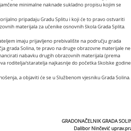
 zajamčene minimalne naknade sukladno propisu kojim se
itorijalno pripadaju Gradu Splitu i koji će to pravo ostvariti
zovnih materijala za učenike osnovnih škola Grada Splita.
ateljem imaju prijavljeno prebivalište na području grada
čja grada Solina, te pravo na druge obrazovne materijale ne
inancirati nabavku drugih obrazovnih materijala (prema
a roditelja/staratelja najkasnije do početka školske godine
ošenja, a objaviti će se u Službenom vjesniku Grada Solina.
GRADONAČELNIK GRADA SOLI
Dalibor Ninčević uprav.pr