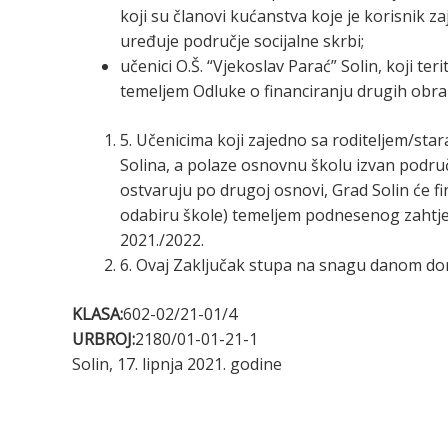
koji su članovi kućanstva koje je korisnik
uređuje područje socijalne skrbi;
učenici O.Š. “Vjekoslav Parać” Solin, koji ter
temeljem Odluke o financiranju drugih obra
5. Učenicima koji zajedno sa roditeljem/star
Solina, a polaze osnovnu školu izvan podru
ostvaruju po drugoj osnovi, Grad Solin će f
odabiru škole) temeljem podnesenog zahtjev
2021./2022.
6. Ovaj Zaključak stupa na snagu danom don
KLASA:
602-02/21-01/4
URBROJ:
2180/01-01-21-1
Solin, 17. lipnja 2021. godine