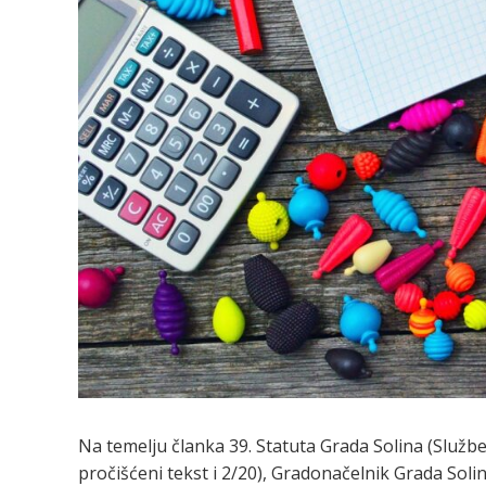
Na temelju članka 39. Statuta Grada Solina (Služben
pročišćeni tekst i 2/20), Gradonačelnik Grada Solin