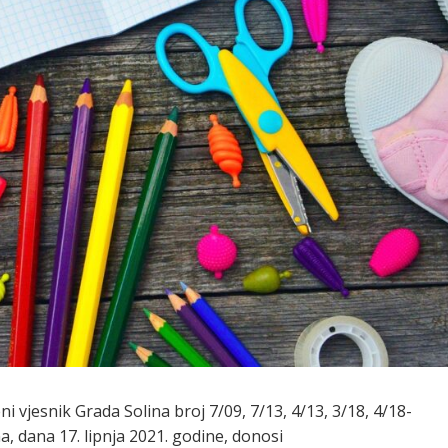
i vjesnik Grada Solina broj 7/09, 7/13, 4/13, 3/18, 4/18-
a, dana 17. lipnja 2021. godine, donosi