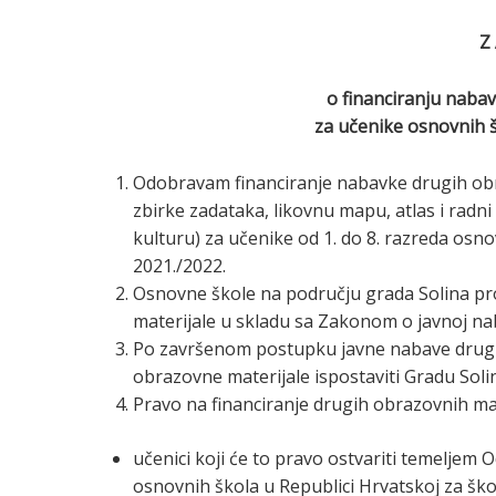
Z 
o financiranju naba
za učenike osnovnih š
Odobravam financiranje nabavke drugih obra
zbirke zadataka, likovnu mapu, atlas i radni
kulturu) za učenike od 1. do 8. razreda osn
2021./2022.
Osnovne škole na području grada Solina p
materijale u skladu sa Zakonom o javnoj na
Po završenom postupku javne nabave drugih
obrazovne materijale ispostaviti Gradu Soli
Pravo na financiranje drugih obrazovnih mat
učenici koji će to pravo ostvariti temeljem 
osnovnih škola u Republici Hrvatskoj za šk