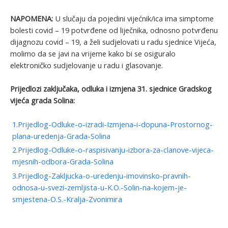
NAPOMENA:
U slučaju da pojedini vijećnik/ica ima simptome
bolesti covid – 19 potvrđene od liječnika, odnosno potvrđenu
dijagnozu covid – 19, a želi sudjelovati u radu sjednice Vijeća,
molimo da se javi na vrijeme kako bi se osiguralo
elektroničko sudjelovanje u radu i glasovanje.
Prijedlozi zaključaka, odluka i izmjena 31. sjednice Gradskog
vijeća grada Solina:
1.Prijedlog-Odluke-o-izradi-Izmjena-i-dopuna-Prostornog-
plana-uredenja-Grada-Solina
2.Prijedlog-Odluke-o-raspisivanju-izbora-za-clanove-vijeca-
mjesnih-odbora-Grada-Solina
3.Prijedlog-Zakljucka-o-uredenju-imovinsko-pravnih-
odnosa-u-svezi-zemljista-u-K.O.-Solin-na-kojem-je-
smjestena-O.S.-Kralja-Zvonimira