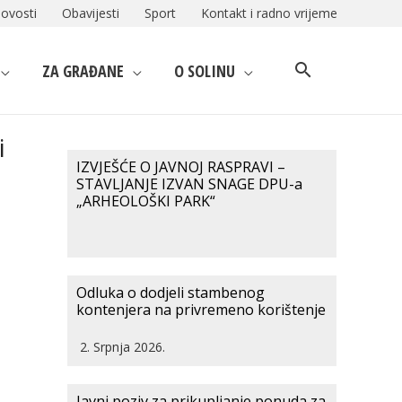
ovosti
Obavijesti
Sport
Kontakt i radno vrijeme
ZA GRAĐANE
O SOLINU
i
IZVJEŠĆE O JAVNOJ RASPRAVI –
STAVLJANJE IZVAN SNAGE DPU-a
„ARHEOLOŠKI PARK“
Odluka o dodjeli stambenog
kontenjera na privremeno korištenje
2. Srpnja 2026.
Javni poziv za prikupljanje ponuda za