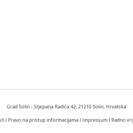
Grad Solin
- Stjepana Radića 42, 21210 Solin, Hrvatska
ti
I
Pravo na pristup informacijama
I
Impressum
I
Radno vr