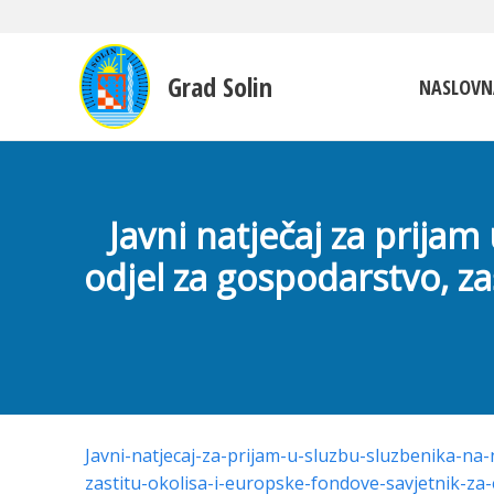
Grad Solin
NASLOVN
Javni natječaj za prija
odjel za gospodarstvo, za
Javni-natjecaj-za-prijam-u-sluzbu-sluzbenika-n
zastitu-okolisa-i-europske-fondove-savjetnik-z