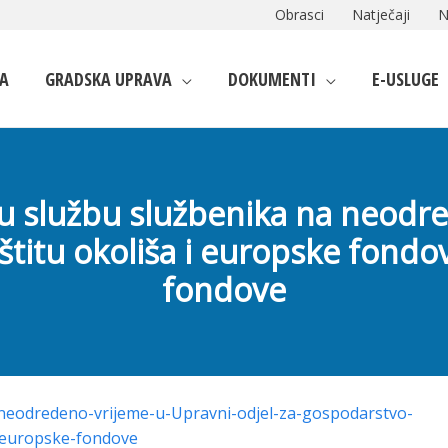
Obrasci
Natječaji
N
A
GRADSKA UPRAVA
DOKUMENTI
E-USLUGE
m u službu službenika na neod
štitu okoliša i europske fondo
fondove
a-neodredeno-vrijeme-u-Upravni-odjel-za-gospodarstvo-
a-europske-fondove