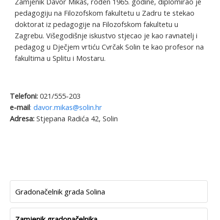
Zamjenik Davor Mikas, rođen 1965. godine, diplomirao je
pedagogiju na Filozofskom fakultetu u Zadru te stekao
doktorat iz pedagogije na Filozofskom fakultetu u
Zagrebu. Višegodišnje iskustvo stjecao je kao ravnatelj i
pedagog u Dječjem vrtiću Cvrčak Solin te kao profesor na
fakultima u Splitu i Mostaru.
Telefoni:
021/555-203
e-mail
: davor.mikas@solin.hr
Adresa:
Stjepana Radića 42, Solin
Gradonačelnik grada Solina
Zamjenik gradonačelnika