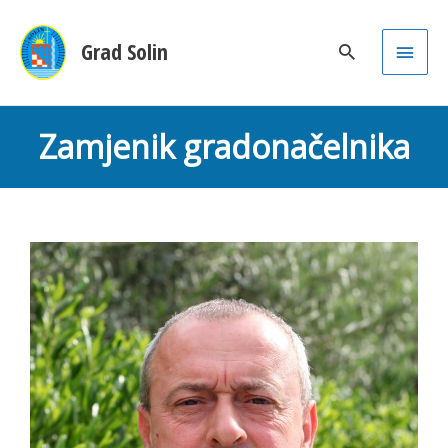
Main
Grad Solin
Men
Zamjenik gradonačelnika