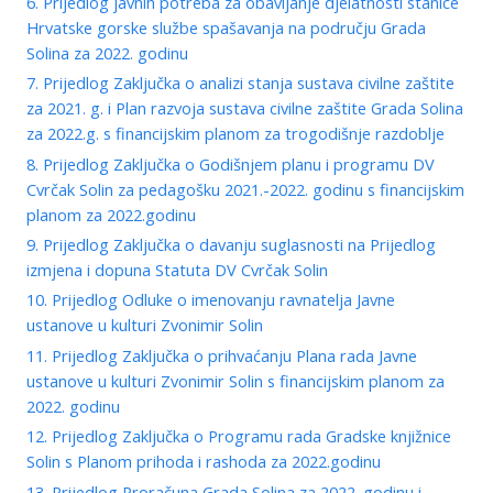
6. Prijedlog javnih potreba za obavljanje djelatnosti stanice
Hrvatske gorske službe spašavanja na području Grada
Solina za 2022. godinu
7. Prijedlog Zaključka o analizi stanja sustava civilne zaštite
za 2021. g. i Plan razvoja sustava civilne zaštite Grada Solina
za 2022.g. s financijskim planom za trogodišnje razdoblje
8. Prijedlog Zaključka o Godišnjem planu i programu DV
Cvrčak Solin za pedagošku 2021.-2022. godinu s financijskim
planom za 2022.godinu
9. Prijedlog Zaključka o davanju suglasnosti na Prijedlog
izmjena i dopuna Statuta DV Cvrčak Solin
10. Prijedlog Odluke o imenovanju ravnatelja Javne
ustanove u kulturi Zvonimir Solin
11. Prijedlog Zaključka o prihvaćanju Plana rada Javne
ustanove u kulturi Zvonimir Solin s financijskim planom za
2022. godinu
12. Prijedlog Zaključka o Programu rada Gradske knjižnice
Solin s Planom prihoda i rashoda za 2022.godinu
13. Prijedlog Proračuna Grada Solina za 2022. godinu i