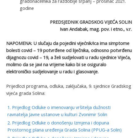
gradonačelnika za razdoblje srpanj – prosinac 2021.
godine
PREDSJEDNIK GRADSKOG VIJEĆA SOLIN
Ivan Andabak, mag. pov. i etno., v.r.
NAPOMENA: U slučaju da pojedini vijećnik/ica ima simptome
bolesti covid – 19 potvrđene od liječnika, odnosno potvrđenu
dijagnozu covid – 19, a želi sudjelovati u radu sjednice Vijeća,
molimo da se javi na vrijeme kako bi se osiguralo
elektroničko sudjelovanje u radu i glasovanje.
Prijedlozi programa, odluka, zaključaka, 9. sjednice Gradskog
vijeća grada Solina:
1. Prijedlog Odluke o imenovanju vršitelja dužnosti
ravnatelja Javne ustanove u kulturi Zvonimir Solin
2. Prijedlog Odluke o donošenju Izmjena i dopuna
Prostornog plana uređenja Grada Solina (PPUG-a Solin)