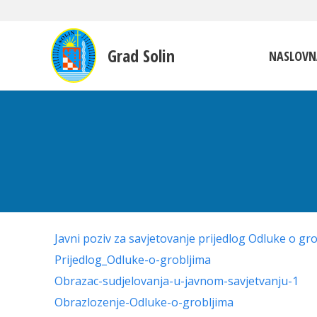
Grad Solin
NASLOVN
Javni poziv za savjetovanje prijedlog Odluke o gr
Prijedlog_Odluke-o-grobljima
Obrazac-sudjelovanja-u-javnom-savjetvanju-1
Obrazlozenje-Odluke-o-grobljima