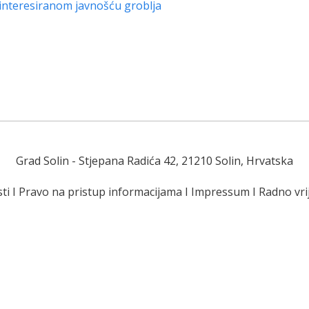
interesiranom javnošću groblja
Grad Solin
- Stjepana Radića 42, 21210 Solin, Hrvatska
ti
I
Pravo na pristup informacijama
I
Impressum
I
Radno vr