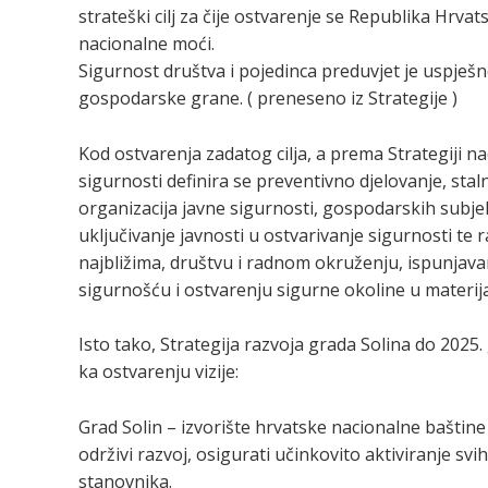
strateški cilj za čije ostvarenje se Republika Hrv
nacionalne moći.
Sigurnost društva i pojedinca preduvjet je uspje
gospodarske grane. ( preneseno iz Strategije )
Kod ostvarenja zadatog cilja, a prema Strategiji n
sigurnosti definira se preventivno djelovanje, staln
organizacija javne sigurnosti, gospodarskih subjek
uključivanje javnosti u ostvarivanje sigurnosti te r
najbližima, društvu i radnom okruženju, ispunjav
sigurnošću i ostvarenju sigurne okoline u materij
Isto tako, Strategija razvoja grada Solina do 2025. 
ka ostvarenju vizije:
Grad Solin – izvorište hrvatske nacionalne baštine
održivi razvoj, osigurati učinkovito aktiviranje svih
stanovnika.