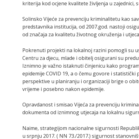
kriterija kod ocjene kvalitete življenja u zajednici, 
Solinsko Vijeće za prevenciju kriminalitetu kao sa
predstavnika institucija, od 2007.god. nastoji osigu
od značaja za kvalitetu životnog okruženja i utjeca
Pokrenuti projekti na lokalnoj razini pomogli su
Centru za djecu, mlade i obitelj osigurani su preduv
Iznimno je važno istaknuti činjenicu kako program 
epidemije COVID 19, a o čemu govore i statistički
perspektive u planiranju i organizaciji brige o obit
vrijeme i posebno nakon epidemije.
Opravdanost i smisao Vijeća za prevenciju kriminal
dokumenta od iznimnog utjecaja na lokalnu sigur
Naime, strategijom nacionalne sigurnosti Republike
u srpnju 2017. ( NN 73./2017.) sigurnost stanovniš