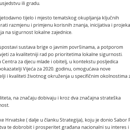
susjedstvu ili gradu.
vjetodavno tijelo i mjesto tematskog okupljanja ključnih
rati razmjenu i primjenu korisnih znanja, inicijativa i projek
ja na sigurnost lokalne zajednice.
 uspostavi sustava brige o javnim površinama, a potporom
jeti za kvalitetniji rad po prioritetima lokalne sigurnosti.
Centra za djecu mlade i obitelj, u kontekstu posljedica
 pokazatelji Vijeća za 2020. godinu, omogućava nove
elji i kvaliteti životnog okruženja u specifičnim okolnostima 
iteta, na značaju dobivaju i kroz dva značajna strateška
nost.
 Hrvatske ( dalje u članku Strategija), koju je donio Sabor
tva te dobrobit i prosperitet građana nacionalni su interes i