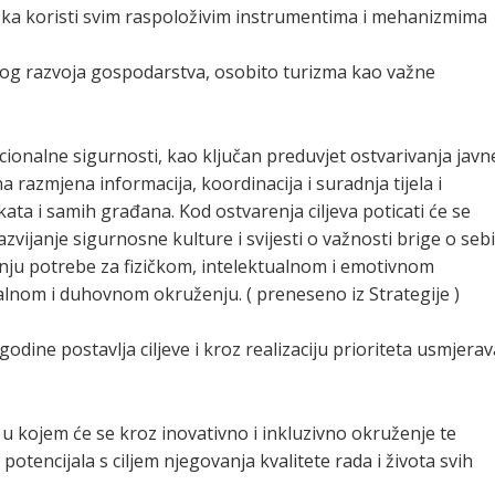
atska koristi svim raspoloživim instrumentima i mehanizmima
šnog razvoja gospodarstva, osobito turizma kao važne
acionalne sigurnosti, kao ključan preduvjet ostvarivanja javn
a razmjena informacija, koordinacija i suradnja tijela i
ata i samih građana. Kod ostvarenja ciljeva poticati će se
azvijanje sigurnosne kulture i svijesti o važnosti brige o sebi
anju potrebe za fizičkom, intelektualnom i emotivnom
alnom i duhovnom okruženju. ( preneseno iz Strategije )
godine postavlja ciljeve i kroz realizaciju prioriteta usmjerav
 u kojem će se kroz inovativno i inkluzivno okruženje te
 potencijala s ciljem njegovanja kvalitete rada i života svih