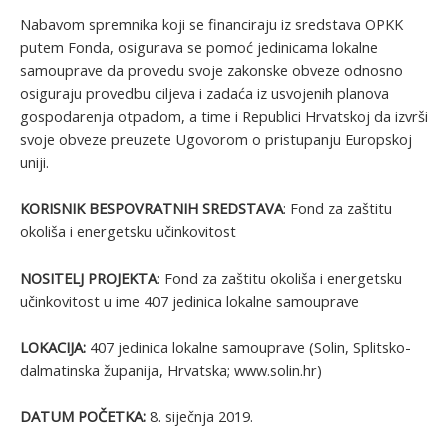
Nabavom spremnika koji se financiraju iz sredstava OPKK
putem Fonda, osigurava se pomoć jedinicama lokalne
samouprave da provedu svoje zakonske obveze odnosno
osiguraju provedbu ciljeva i zadaća iz usvojenih planova
gospodarenja otpadom, a time i Republici Hrvatskoj da izvrši
svoje obveze preuzete Ugovorom o pristupanju Europskoj
uniji.
KORISNIK BESPOVRATNIH SREDSTAVA
: Fond za zaštitu
okoliša i energetsku učinkovitost
NOSITELJ PROJEKTA
: Fond za zaštitu okoliša i energetsku
učinkovitost u ime 407 jedinica lokalne samouprave
LOKACIJA:
407 jedinica lokalne samouprave (Solin, Splitsko-
dalmatinska županija, Hrvatska; www.solin.hr)
DATUM POČETKA:
8. siječnja 2019.