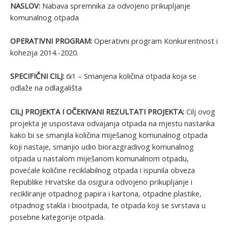
NASLOV:
Nabava spremnika za odvojeno prikupljanje
komunalnog otpada
OPERATIVNI PROGRAM:
Operativni program Konkurentnost i
kohezija 2014.-2020.
SPECIFIČNI CILJ:
6i1 – Smanjena količina otpada koja se
odlaže na odlagališta
CILJ PROJEKTA I OČEKIVANI REZULTATI PROJEKTA:
Cilj ovog
projekta je uspostava odvajanja otpada na mjestu nastanka
kako bi se smanjila količina miješanog komunalnog otpada
koji nastaje, smanjio udio biorazgradivog komunalnog
otpada u nastalom miješanom komunalnom otpadu,
povećale količine reciklabilnog otpada i ispunila obveza
Republike Hrvatske da osigura odvojeno prikupljanje i
recikliranje otpadnog papira i kartona, otpadne plastike,
otpadnog stakla i biootpada, te otpada koji se svrstava u
posebne kategorije otpada.